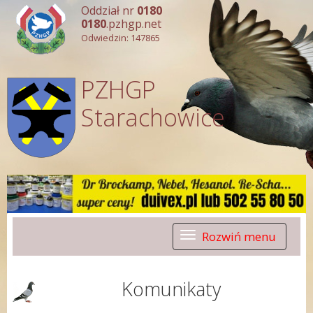
Oddział nr
0180
0180
.pzhgp.net
Odwiedzin: 147865
PZHGP
Starachowice
Rozwiń menu
Toggle
navigation
Komunikaty